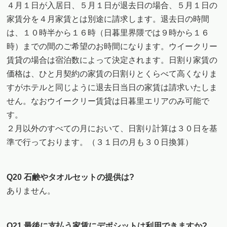
４月１日が入居日、５月１日が退去日の場合、５月１日の
家賃分を４月家賃とは別途に請求します。退去日の時間
は、１０時半から１６時（日暮里界隈では９時から１６
時）までの間のご希望のお時間になります。ウイークリー
賃貸の場合は宿泊数によって決定されます。日割り家賃の
価格は、ひと月契約の家賃の日割りとくらべて高くなりま
すがホテルと同じように退去日当日の家賃は請求いたしま
せん。なおウイークリー賃貸は日暮里エリアのみ可能で
す。
２月以外のすべての月において、日割り計算は３０日を基
準で行っております。（３１日の月も３０日換算）
Q20 石鹸やタオルセットの提供は?
ありません。
Q21 最後に支払う家賃にデポシットは利用できますか?