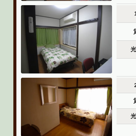
7.2m²
Basin
Shower
Cabinet
Cabinetv
Room