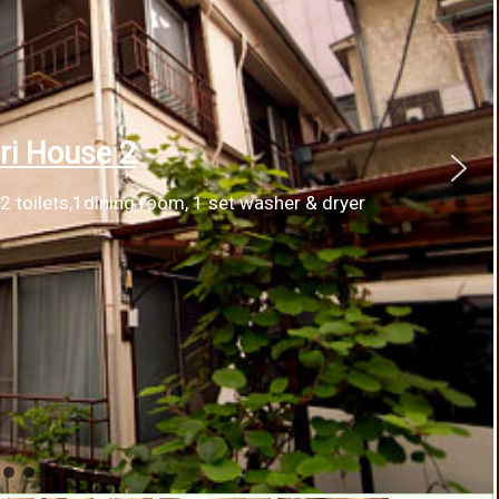
ri House 2
 toilets,1dining room, 1 set washer & dryer