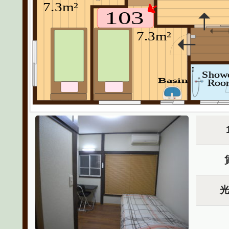
7.3m²
103
7.3m²
Show
Basin
Roo
205
204
8.0m²
9.6m²
206