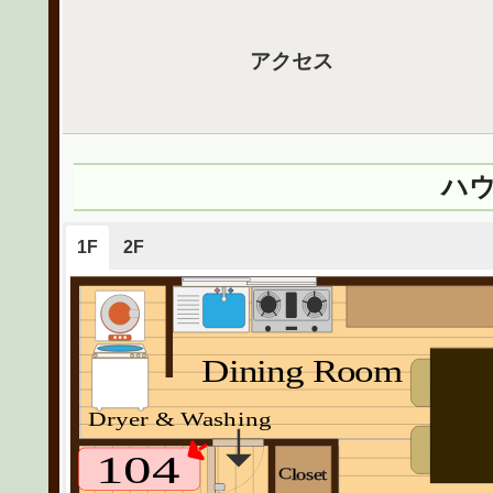
アクセス
ハ
1F
2F
Dining Room
Dryer & Washing
104
Closet