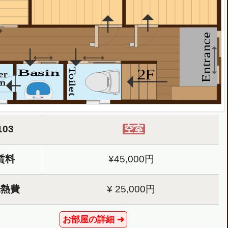
Entrance
2F
Toilet
Basin
er
m
103
空室
賃料
¥45,000円
202
203
光熱費
¥ 25,000円
8.0m²
9.6m²
201
お部屋の詳細 ➜