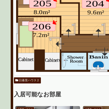
205
204
Dryer & Washing
8.0m²
9.6m²
104
Closet
206
7.3m²
103
7.2m²
7.3m²
Basin
Shower
Show
Cabinet
Cabinetv
Room
Basin
Roo
日暮里ハウス２
入居可能なお部屋