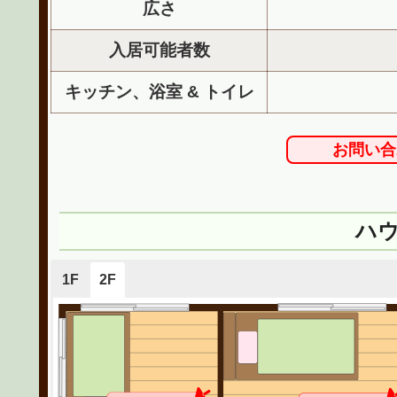
広さ
入居可能者数
キッチン、浴室 & トイレ
お問い合
ハ
1F
2F
Dining Room