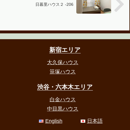
日暮里ハウス２ -206
新宿エリア
大久保ハウス
笹塚ハウス
渋谷・六本木エリア
白金ハウス
中目黒ハウス
English
日本語